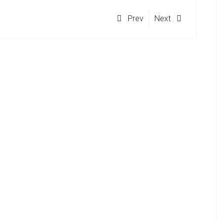
Prev
Next