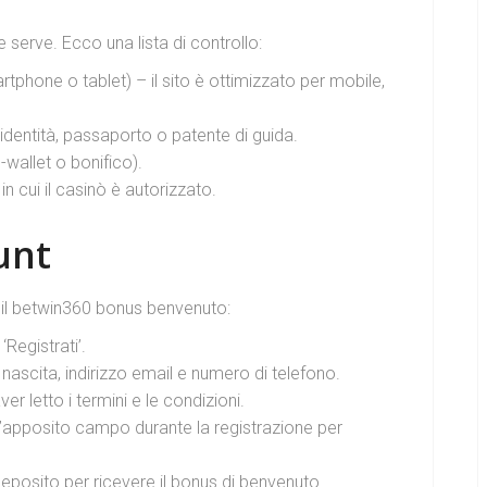
he serve. Ecco una lista di controllo:
tphone o tablet) – il sito è ottimizzato per mobile,
’identità, passaporto o patente di guida.
wallet o bonifico).
n cui il casinò è autorizzato.
unt
e il betwin360 bonus benvenuto:
‘Registrati’.
 nascita, indirizzo email e numero di telefono.
r letto i termini e le condizioni.
ll’apposito campo durante la registrazione per
eposito per ricevere il bonus di benvenuto.