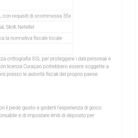
is, con requisiti di scommessa 35x
, Skrill, Neteller
a la normativa fiscale locale
lizza crittografia SSL per proteggere i dati personali e
inò con licenza Curaçao potrebbero essere soggette a
rsi presso le autorità fiscali del proprio paese.
n il piede giusto e goderti l’esperienza di gioco
nsabile e di impostare limiti di deposito per