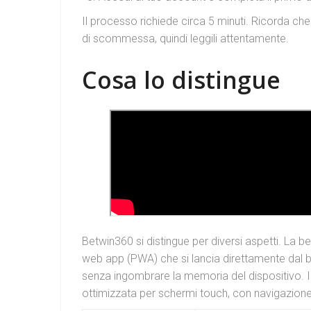
Il processo richiede circa 5 minuti. Ricorda ch
di scommessa, quindi leggili attentamente.
Cosa lo distingue
Betwin360 si distingue per diversi aspetti. La b
web app (PWA) che si lancia direttamente dal b
senza ingombrare la memoria del dispositivo. 
ottimizzata per schermi touch, con navigazione 