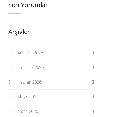
Son Yorumlar
Arşivler
Ağustos 2026
Temmuz 2026
Haziran 2026
Mayıs 2026
Nisan 2026