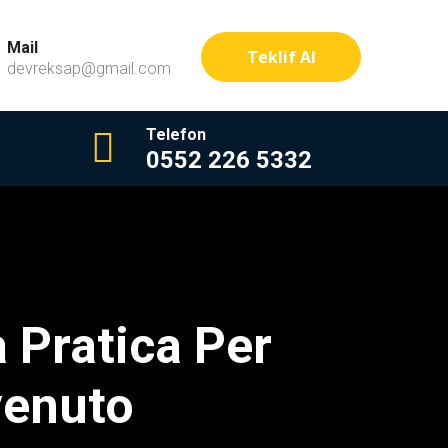
Mail
Teklif Al
devreksap@gmail.com
Telefon
0552 226 5332
 Pratica Per
venuto