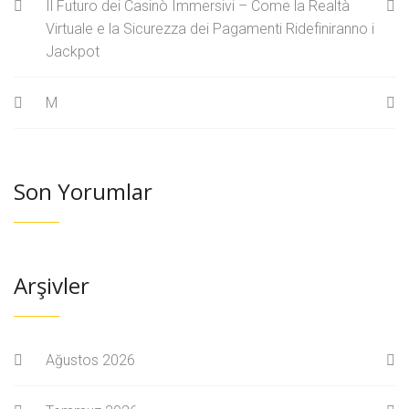
Il Futuro dei Casinò Immersivi – Come la Realtà
Virtuale e la Sicurezza dei Pagamenti Ridefiniranno i
Jackpot
M
Son Yorumlar
Arşivler
Ağustos 2026