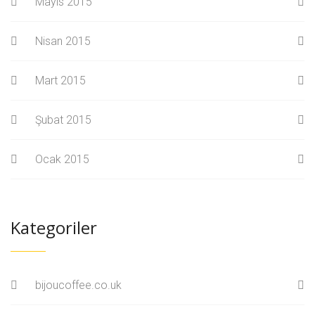
Mayıs 2015
Nisan 2015
Mart 2015
Şubat 2015
Ocak 2015
Kategoriler
bijoucoffee.co.uk