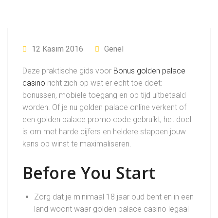
12 Kasım 2016
Genel
Deze praktische gids voor
Bonus golden palace
casino
richt zich op wat er echt toe doet:
bonussen, mobiele toegang en op tijd uitbetaald
worden. Of je nu golden palace online verkent of
een golden palace promo code gebruikt, het doel
is om met harde cijfers en heldere stappen jouw
kans op winst te maximaliseren.
Before You Start
Zorg dat je minimaal 18 jaar oud bent en in een
land woont waar golden palace casino legaal