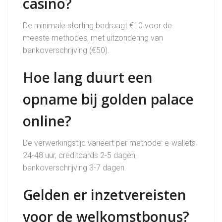
casino?
De minimale storting bedraagt €10 voor de
meeste methodes, met uitzondering van
bankoverschrijving (€50).
Hoe lang duurt een
opname bij golden palace
online?
De verwerkingstijd varieert per methode: e-wallets
24-48 uur, creditcards 2-5 dagen,
bankoverschrijving 3-7 dagen.
Gelden er inzetvereisten
voor de welkomstbonus?