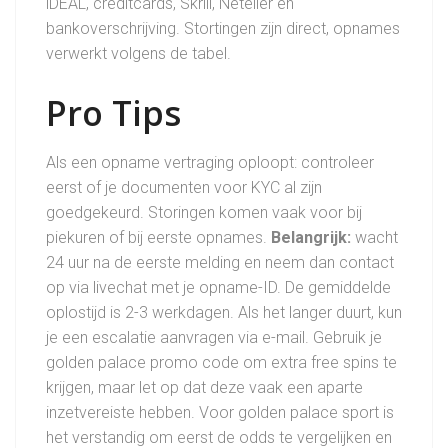
iDEAL, creditcards, Skrill, Neteller en
bankoverschrijving. Stortingen zijn direct, opnames
verwerkt volgens de tabel.
Pro Tips
Als een opname vertraging oploopt: controleer
eerst of je documenten voor KYC al zijn
goedgekeurd. Storingen komen vaak voor bij
piekuren of bij eerste opnames.
Belangrijk:
wacht
24 uur na de eerste melding en neem dan contact
op via livechat met je opname-ID. De gemiddelde
oplostijd is 2-3 werkdagen. Als het langer duurt, kun
je een escalatie aanvragen via e-mail. Gebruik je
golden palace promo code om extra free spins te
krijgen, maar let op dat deze vaak een aparte
inzetvereiste hebben. Voor golden palace sport is
het verstandig om eerst de odds te vergelijken en