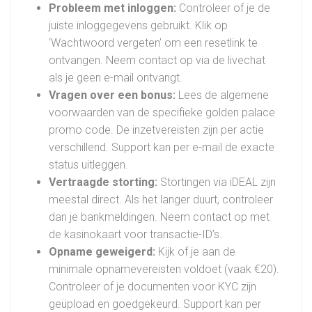
Probleem met inloggen:
Controleer of je de
juiste inloggegevens gebruikt. Klik op
‘Wachtwoord vergeten’ om een resetlink te
ontvangen. Neem contact op via de livechat
als je geen e-mail ontvangt.
Vragen over een bonus:
Lees de algemene
voorwaarden van de specifieke golden palace
promo code. De inzetvereisten zijn per actie
verschillend. Support kan per e-mail de exacte
status uitleggen.
Vertraagde storting:
Stortingen via iDEAL zijn
meestal direct. Als het langer duurt, controleer
dan je bankmeldingen. Neem contact op met
de kasinokaart voor transactie-ID’s.
Opname geweigerd:
Kijk of je aan de
minimale opnamevereisten voldoet (vaak €20).
Controleer of je documenten voor KYC zijn
geüpload en goedgekeurd. Support kan per