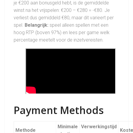
je €200 aan bonusgeld hebt, is de gemiddelde
winst na het vrijspelen: €200 – €280 = -€80. Je
verliest dus gemiddeld €80, maar dit varieert per
spel.
Belangrijk:
speel alleen spellen met een
hoog RTP (boven 97%) en lees per game welk
percentage meetelt voor de inzetvereisten.
Payment Methods
Minimale
Verwerkingstijd
Methode
Kost