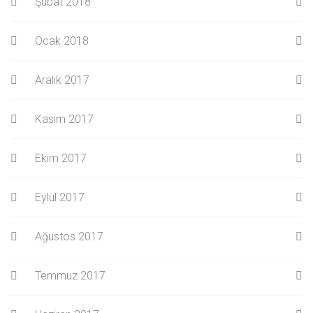
Şubat 2018
Ocak 2018
Aralık 2017
Kasım 2017
Ekim 2017
Eylül 2017
Ağustos 2017
Temmuz 2017