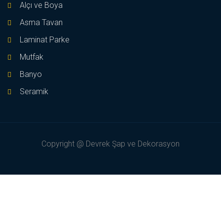
Alçı ve Boya
Asma Tavan
Laminat Parke
Mutfak
Banyo
Seramik
Copyright @ Devrek Şap ve Dekorasyon