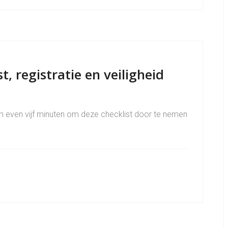
t, registratie en veiligheid
eem even vijf minuten om deze checklist door te nemen