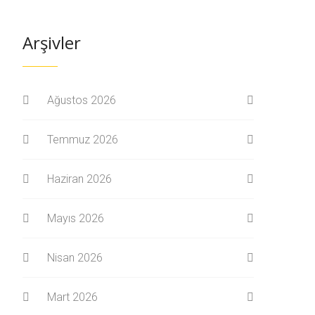
Arşivler
Ağustos 2026
Temmuz 2026
Haziran 2026
Mayıs 2026
Nisan 2026
Mart 2026