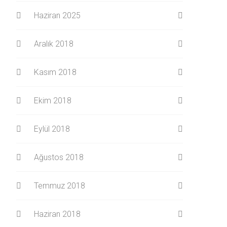
Haziran 2025
Aralık 2018
Kasım 2018
Ekim 2018
Eylül 2018
Ağustos 2018
Temmuz 2018
Haziran 2018