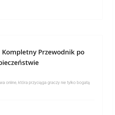
o: Kompletny Przewodnik po
zpieczeństwie
 online, która przyciąga graczy nie tylko bogatą