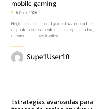
mobile gaming
6 Ocak 2026
Negli ultimi cinque anni il gioco d’azzardo online si
è spostato decisamente dal desktop al cellulare,
creando una nuova frontiera…
Supe1User10
Estrategias avanzadas para