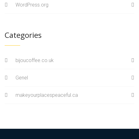
WordPress.org
Categories
bijoucoffee.co.uk
Genel
makeyourplacespeaceful.ca