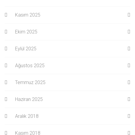
Kasım 2025
Ekim 2025
Eylül 2025
Ağustos 2025
Temmuz 2025
Haziran 2025
Aralık 2018
Kasım 2018