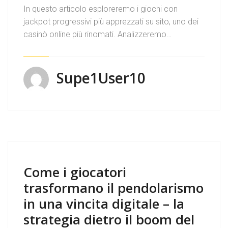
In questo articolo esploreremo i giochi con
jackpot progressivi più apprezzati su sito, uno dei
casinò online più rinomati. Analizzeremo…
Supe1User10
Come i giocatori
trasformano il pendolarismo
in una vincita digitale – la
strategia dietro il boom del