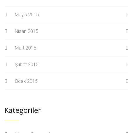
Mayıs 2015
Nisan 2015
Mart 2015
Şubat 2015
Ocak 2015
Kategoriler