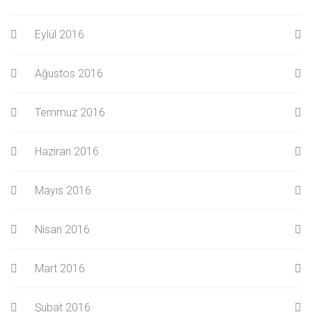
Eylül 2016
Ağustos 2016
Temmuz 2016
Haziran 2016
Mayıs 2016
Nisan 2016
Mart 2016
Şubat 2016