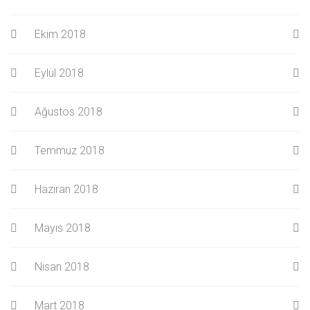
Ekim 2018
Eylül 2018
Ağustos 2018
Temmuz 2018
Haziran 2018
Mayıs 2018
Nisan 2018
Mart 2018