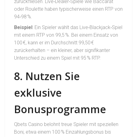
zurückfließen. Live‑Dealer‑Spiele wie Baccarat
oder Roulette haben typischerweise einen RTP von
94‑98 %.
Beispiel
: Ein Spieler wählt das Live‑Blackjack‑Spiel
mit einem RTP von 99,5 %. Bei einem Einsatz von
100 €, kann er im Durchschnitt 99,50 €
zurückerhalten – ein kleiner, aber signifikanter
Unterschied zu einem Spiel mit 95 % RTP.
8. Nutzen Sie
exklusive
Bonusprogramme
Qbets Casino belohnt treue Spieler mit speziellen
Boni, etwa einem 100 % Einzahlungsbonus bis