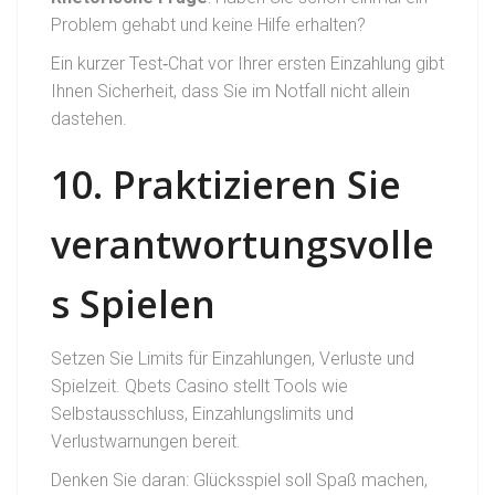
Problem gehabt und keine Hilfe erhalten?
Ein kurzer Test‑Chat vor Ihrer ersten Einzahlung gibt
Ihnen Sicherheit, dass Sie im Notfall nicht allein
dastehen.
10. Praktizieren Sie
verantwortungsvolle
s Spielen
Setzen Sie Limits für Einzahlungen, Verluste und
Spielzeit. Qbets Casino stellt Tools wie
Selbstausschluss, Einzahlungslimits und
Verlustwarnungen bereit.
Denken Sie daran: Glücksspiel soll Spaß machen,