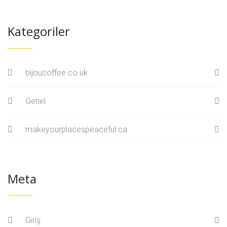
Kategoriler
bijoucoffee.co.uk
Genel
makeyourplacespeaceful.ca
Meta
Giriş