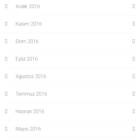
Aralık 2016
Kasım 2016
Ekim 2016
Eylül 2016
Ağustos 2016
Temmuz 2016
Haziran 2016
Mayıs 2016