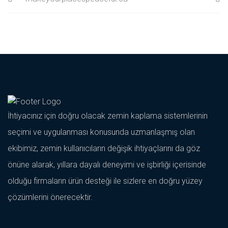
İhtiyacınız için doğru olacak zemin kaplama sistemlerinin
seçimi ve uygulanması konusunda uzmanlaşmış olan
ekibimiz, zemin kullanıcıların değişik ihtiyaçlarını da göz
önüne alarak, yıllara dayalı deneyimi ve işbirliği içerisinde
olduğu firmaların ürün desteği ile sizlere en doğru yüzey
çözümlerini önerecektir.