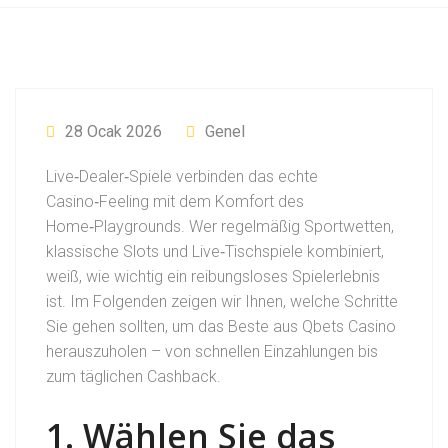
28 Ocak 2026
Genel
Live‑Dealer‑Spiele verbinden das echte
Casino‑Feeling mit dem Komfort des
Home‑Playgrounds. Wer regelmäßig Sportwetten,
klassische Slots und Live‑Tischspiele kombiniert,
weiß, wie wichtig ein reibungsloses Spielerlebnis
ist. Im Folgenden zeigen wir Ihnen, welche Schritte
Sie gehen sollten, um das Beste aus Qbets Casino
herauszuholen – von schnellen Einzahlungen bis
zum täglichen Cashback.
1. Wählen Sie das