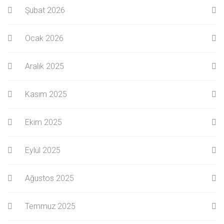
Şubat 2026
Ocak 2026
Aralık 2025
Kasım 2025
Ekim 2025
Eylül 2025
Ağustos 2025
Temmuz 2025