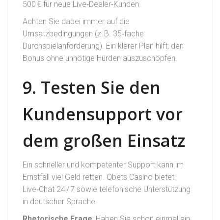
500 € für neue Live‑Dealer‑Kunden.
Achten Sie dabei immer auf die
Umsatzbedingungen (z. B. 35‑fache
Durchspielanforderung). Ein klarer Plan hilft, den
Bonus ohne unnötige Hürden auszuschöpfen.
9. Testen Sie den
Kundensupport vor
dem großen Einsatz
Ein schneller und kompetenter Support kann im
Ernstfall viel Geld retten. Qbets Casino bietet
Live‑Chat 24 / 7 sowie telefonische Unterstützung
in deutscher Sprache.
Rhetorische Frage
: Haben Sie schon einmal ein