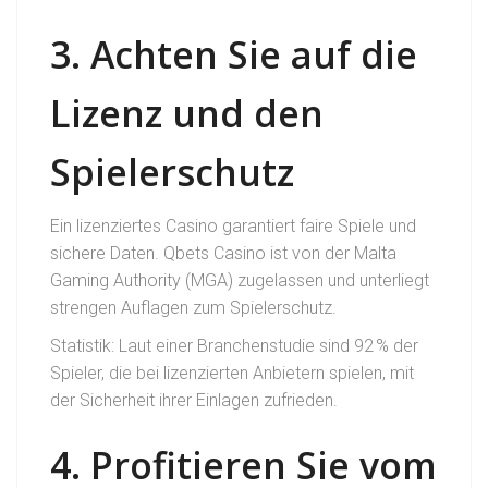
3. Achten Sie auf die
Lizenz und den
Spielerschutz
Ein lizenziertes Casino garantiert faire Spiele und
sichere Daten. Qbets Casino ist von der Malta
Gaming Authority (MGA) zugelassen und unterliegt
strengen Auflagen zum Spielerschutz.
Statistik: Laut einer Branchenstudie sind 92 % der
Spieler, die bei lizenzierten Anbietern spielen, mit
der Sicherheit ihrer Einlagen zufrieden.
4. Profitieren Sie vom