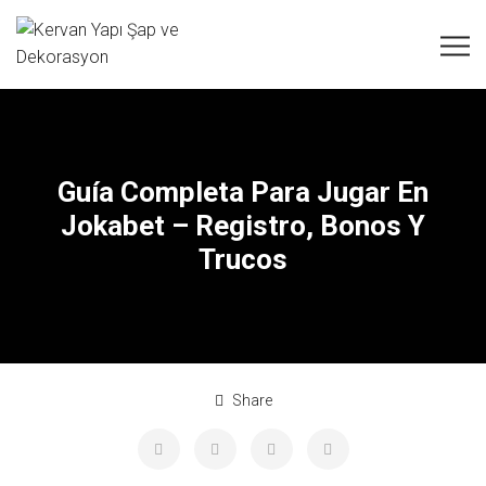
Guía Completa Para Jugar En
Jokabet – Registro, Bonos Y
Trucos
Share