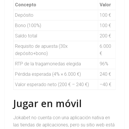
Concepto
Valor
Depósito
100 €
Bono (100%)
100 €
Saldo total
200 €
Requisito de apuesta (30x
6.000
depósito+bono)
€
RTP de la tragamonedas elegida
96%
Pérdida esperada (4% × 6.000 €)
240 €
Valor esperado neto (200 € – 240 €)
–40 €
Jugar en móvil
Jokabet no cuenta con una aplicación nativa en
las tiendas de aplicaciones, pero su sitio web está