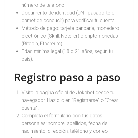
número de teléfono.
Documento de identidad (DNI, pasaporte o
carnet de conducir) para verificar tu cuenta.
Método de pago: tarjeta bancaria, monedero
electrónico (Skrill, Neteller) o criptomonedas
(Bitcoin, Ethereum).
Edad mínima legal (18 o 21 años, según tu
país).
Registro paso a paso
Visita la página oficial de Jokabet desde tu
navegador. Haz clic en “Registrarse” o “Crear
cuenta”.
Completa el formulario con tus datos
personales: nombre, apellidos, fecha de
nacimiento, dirección, teléfono y correo