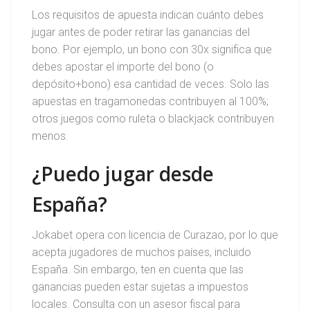
Los requisitos de apuesta indican cuánto debes
jugar antes de poder retirar las ganancias del
bono. Por ejemplo, un bono con 30x significa que
debes apostar el importe del bono (o
depósito+bono) esa cantidad de veces. Solo las
apuestas en tragamonedas contribuyen al 100%;
otros juegos como ruleta o blackjack contribuyen
menos.
¿Puedo jugar desde
España?
Jokabet opera con licencia de Curazao, por lo que
acepta jugadores de muchos países, incluido
España. Sin embargo, ten en cuenta que las
ganancias pueden estar sujetas a impuestos
locales. Consulta con un asesor fiscal para