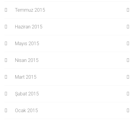
Temmuz 2015
Haziran 2015
Mayıs 2015
Nisan 2015
Mart 2015
Şubat 2015
Ocak 2015