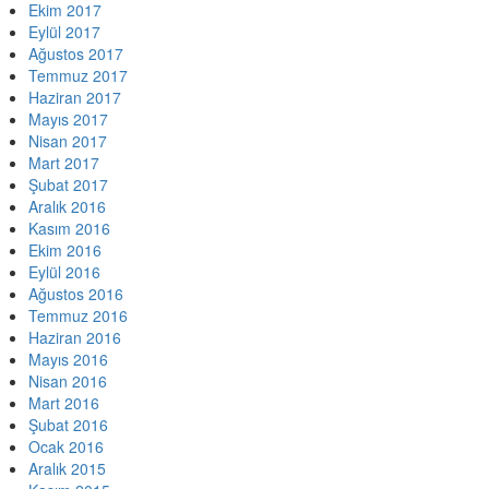
Ekim 2017
Eylül 2017
Ağustos 2017
Temmuz 2017
Haziran 2017
Mayıs 2017
Nisan 2017
Mart 2017
Şubat 2017
Aralık 2016
Kasım 2016
Ekim 2016
Eylül 2016
Ağustos 2016
Temmuz 2016
Haziran 2016
Mayıs 2016
Nisan 2016
Mart 2016
Şubat 2016
Ocak 2016
Aralık 2015