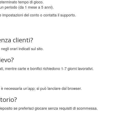
eterminato tempo di gioco.
 un periodo (da 1 mese a 5 anni).
e impostazioni del conto o contatta il supporto.
nza clienti?
egli orari indicati sul sito.
ievo?
ti, mentre carte e bonifici richiedono 1-7 giorni lavorativi.
on è necessaria un’app; si può lanciare dal browser.
torio?
 deposito se preferisci giocare senza requisiti di scommessa.