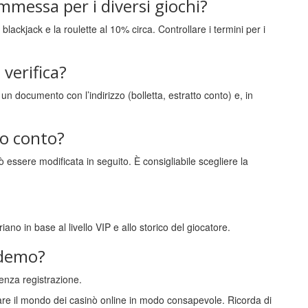
mmessa per i diversi giochi?
blackjack e la roulette al 10% circa. Controllare i termini per i
verifica?
un documento con l’indirizzo (bolletta, estratto conto) e, in
io conto?
ò essere modificata in seguito. È consigliabile scegliere la
variano in base al livello VIP e allo storico del giocatore.
 demo?
senza registrazione.
gare il mondo dei casinò online in modo consapevole. Ricorda di