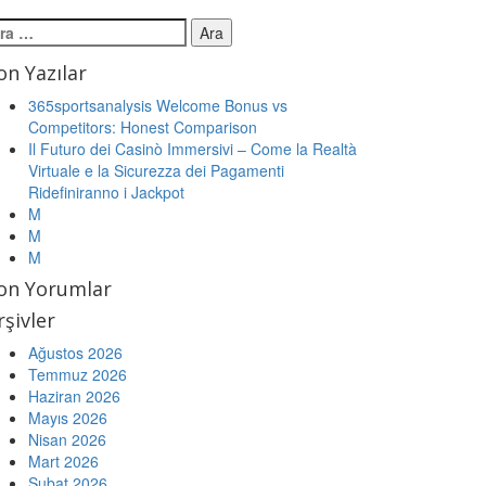
rama:
on Yazılar
365sportsanalysis Welcome Bonus vs
Competitors: Honest Comparison
Il Futuro dei Casinò Immersivi – Come la Realtà
Virtuale e la Sicurezza dei Pagamenti
Ridefiniranno i Jackpot
M
M
M
on Yorumlar
rşivler
Ağustos 2026
Temmuz 2026
Haziran 2026
Mayıs 2026
Nisan 2026
Mart 2026
Şubat 2026