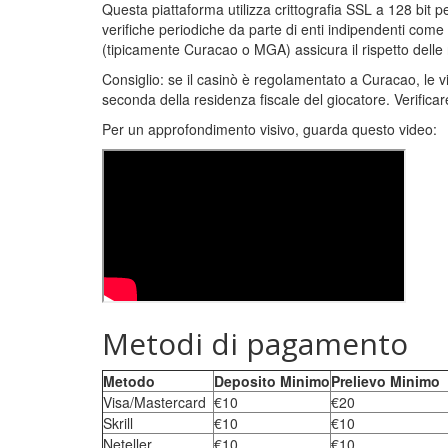
Questa piattaforma utilizza crittografia SSL a 128 bit pe
verifiche periodiche da parte di enti indipendenti come
(tipicamente Curacao o MGA) assicura il rispetto delle
Consiglio: se il casinò è regolamentato a Curacao, le 
seconda della residenza fiscale del giocatore. Verifica
Per un approfondimento visivo, guarda questo video:
Metodi di pagamento
Metodo
Deposito Minimo
Prelievo Minimo
Visa/Mastercard
€10
€20
Skrill
€10
€10
Neteller
€10
€10