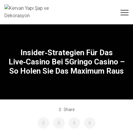
Insider‑Strategien Für Das
Live‑Casino Bei 5Gringo Casino –
So Holen Sie Das Maximum Raus
Share