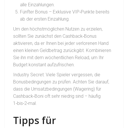
alle Einzahlungen.
Fünfter Bonus – Exklusive VIP‑Punkte bereits
ab der ersten Einzahlung.
Um den höchstmöglichen Nutzen zu erzielen,
sollten Sie zunächst den Cashback‑Bonus
aktivieren, da er Ihnen bei jeder verlorenen Hand
einen kleinen Geldbetrag zurückgibt. Kombinieren
Sie ihn mit dem wöchentlichen Reload, um Ihr
Budget konstant aufzufrischen.
Industry Secret: Viele Spieler vergessen, die
Bonusbedingungen zu prüfen. Achten Sie darauf,
dass die Umsatzbedingungen (Wagering) für
Cashback‑Boni oft sehr niedrig sind – häufig
1‑bis‑2‑mal.
Tipps für