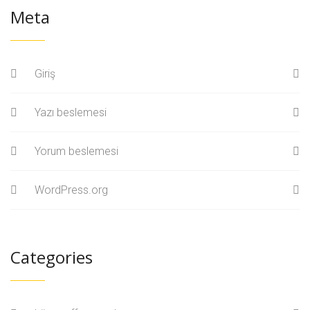
Meta
Giriş
Yazı beslemesi
Yorum beslemesi
WordPress.org
Categories