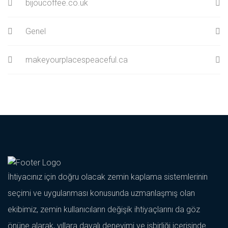
bijoucoffee.co.uk
Genel
makeyourplacespeaceful.ca
İhtiyacınız için doğru olacak zemin kaplama sistemlerinin
seçimi ve uygulanması konusunda uzmanlaşmış olan
ekibimiz, zemin kullanıcıların değişik ihtiyaçlarını da göz
önüne alarak, yıllara dayalı deneyimi ve işbirliği içerisinde