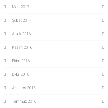
Mart 2017
Şubat 2017
Aralık 2016
Kasım 2016
Ekim 2016
Eylül 2016
Ağustos 2016
Temmuz 2016