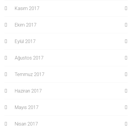
Kasım 2017
Ekim 2017
Eylül 2017
Ağustos 2017
Temmuz 2017
Haziran 2017
Mayıs 2017
Nisan 2017