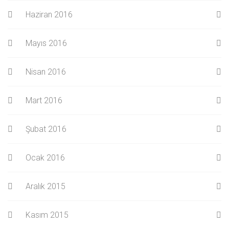
Haziran 2016
Mayıs 2016
Nisan 2016
Mart 2016
Şubat 2016
Ocak 2016
Aralık 2015
Kasım 2015