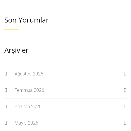
Son Yorumlar
Arşivler
Ağustos 2026
Temmuz 2026
Haziran 2026
Mayıs 2026