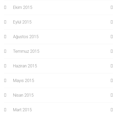
Ekim 2015
Eylül 2015
Ağustos 2015
Temmuz 2015
Haziran 2015
Mayıs 2015
Nisan 2015
Mart 2015