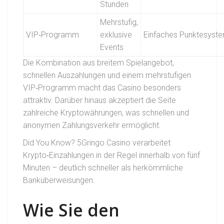
Stunden
Mehrstufig,
VIP‑Programm
exklusive
Einfaches Punktesyst
Events
Die Kombination aus breitem Spielangebot,
schnellen Auszahlungen und einem mehrstufigen
VIP‑Programm macht das Casino besonders
attraktiv. Darüber hinaus akzeptiert die Seite
zahlreiche Kryptowährungen, was schnellen und
anonymen Zahlungsverkehr ermöglicht.
Did You Know? 5Gringo Casino verarbeitet
Krypto‑Einzahlungen in der Regel innerhalb von fünf
Minuten – deutlich schneller als herkömmliche
Banküberweisungen.
Wie Sie den