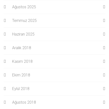
Ağustos 2025
Temmuz 2025
Haziran 2025
Aralık 2018
Kasım 2018
Ekim 2018
Eylül 2018
Ağustos 2018