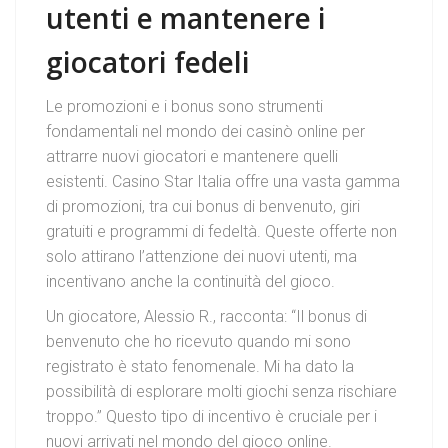
utenti e mantenere i
giocatori fedeli
Le promozioni e i bonus sono strumenti
fondamentali nel mondo dei casinò online per
attrarre nuovi giocatori e mantenere quelli
esistenti. Casino Star Italia offre una vasta gamma
di promozioni, tra cui bonus di benvenuto, giri
gratuiti e programmi di fedeltà. Queste offerte non
solo attirano l’attenzione dei nuovi utenti, ma
incentivano anche la continuità del gioco.
Un giocatore, Alessio R., racconta: “Il bonus di
benvenuto che ho ricevuto quando mi sono
registrato è stato fenomenale. Mi ha dato la
possibilità di esplorare molti giochi senza rischiare
troppo.” Questo tipo di incentivo è cruciale per i
nuovi arrivati nel mondo del gioco online.