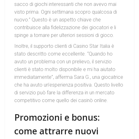
sacco di giochi interessanti che non avevo mai
visto prima. Ogni settimana scopro qualcosa di
nuovo.” Questo è un aspetto chiave che
contribuisce alla fidelizzazione dei giocatori e li
spinge a tornare per ulteriori sessioni di gioco.
Inoltre, il supporto clienti di Casino Star Italia è
stato descritto come eccellente. “Quando ho
avuto un problema con un prelievo, il servizio
clienti è stato molto disponibile e mi ha aiutato
immediatamente”, afferma Sara G., una giocatrice
che ha avuto un’esperienza positiva. Questo livello
di servizio può fare la differenza in un mercato
competitivo come quello dei casinò online.
Promozioni e bonus:
come attrarre nuovi