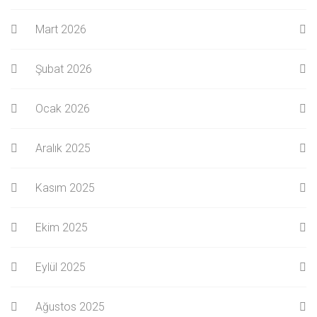
Mart 2026
Şubat 2026
Ocak 2026
Aralık 2025
Kasım 2025
Ekim 2025
Eylül 2025
Ağustos 2025