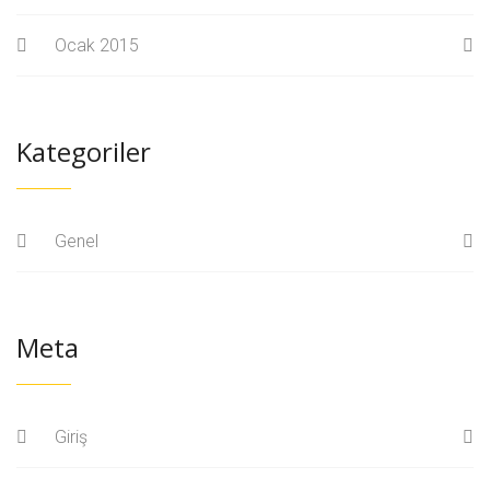
Ocak 2015
Kategoriler
Genel
Meta
Giriş