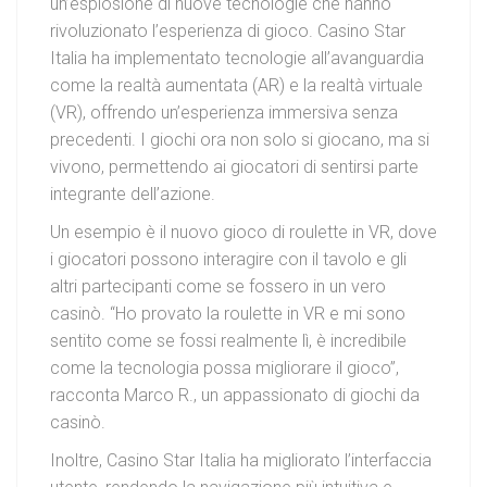
un’esplosione di nuove tecnologie che hanno
rivoluzionato l’esperienza di gioco. Casino Star
Italia ha implementato tecnologie all’avanguardia
come la realtà aumentata (AR) e la realtà virtuale
(VR), offrendo un’esperienza immersiva senza
precedenti. I giochi ora non solo si giocano, ma si
vivono, permettendo ai giocatori di sentirsi parte
integrante dell’azione.
Un esempio è il nuovo gioco di roulette in VR, dove
i giocatori possono interagire con il tavolo e gli
altri partecipanti come se fossero in un vero
casinò. “Ho provato la roulette in VR e mi sono
sentito come se fossi realmente lì, è incredibile
come la tecnologia possa migliorare il gioco”,
racconta Marco R., un appassionato di giochi da
casinò.
Inoltre, Casino Star Italia ha migliorato l’interfaccia