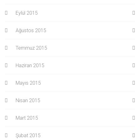
Eylül 2015
Ağustos 2015
Temmuz 2015
Haziran 2015
Mayıs 2015
Nisan 2015
Mart 2015
Şubat 2015