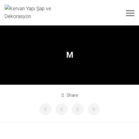
M
Share