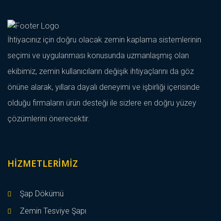
İhtiyacınız için doğru olacak zemin kaplama sistemlerinin
seçimi ve uygulanması konusunda uzmanlaşmış olan
ekibimiz, zemin kullanıcıların değişik ihtiyaçlarını da göz
önüne alarak, yıllara dayalı deneyimi ve işbirliği içerisinde
olduğu firmaların ürün desteği ile sizlere en doğru yüzey
çözümlerini önerecektir.
HIZMETLERIMIZ
Şap Dökümü
Zemin Tesviye Şapı