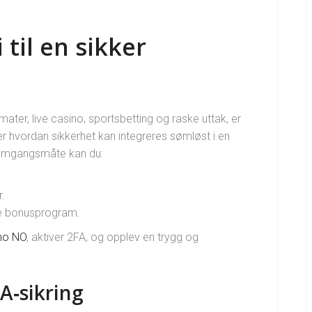
 til en sikker
ater, live casino, sportsbetting og raske uttak, er
er hvordan sikkerhet kan integreres sømløst i en
remgangsmåte kan du:
r.
de bonusprogram.
ino NO
, aktiver 2FA, og opplev en trygg og
FA‑sikring