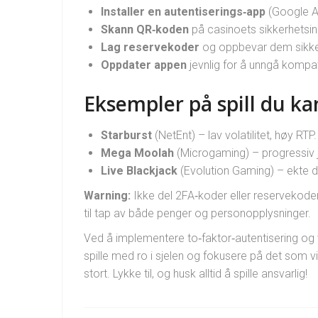
Installer en autentiserings‑app
(Google Au
Skann QR‑koden
på casinoets sikkerhetsinns
Lag reservekoder
og oppbevar dem sikker
Oppdater appen
jevnlig for å unngå kompat
Eksempler på spill du k
Starburst
(NetEnt) – lav volatilitet, høy RTP.
Mega Moolah
(Microgaming) – progressiv 
Live Blackjack
(Evolution Gaming) – ekte d
Warning:
Ikke del 2FA‑koder eller reservekode
til tap av både penger og personopplysninger.
Ved å implementere to‑faktor‑autentisering og v
spille med ro i sjelen og fokusere på det som v
stort. Lykke til, og husk alltid å spille ansvarlig!