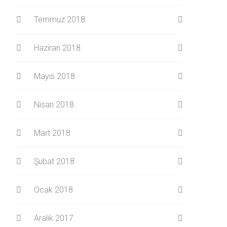
Temmuz 2018
Haziran 2018
Mayıs 2018
Nisan 2018
Mart 2018
Şubat 2018
Ocak 2018
Aralık 2017