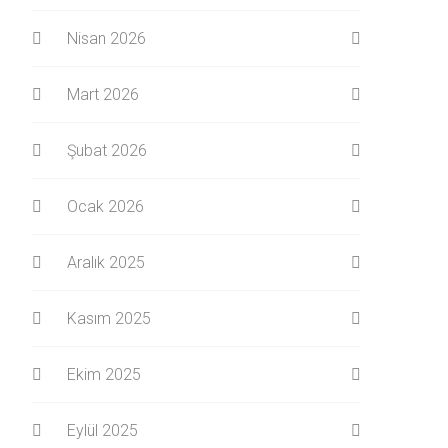
Nisan 2026
Mart 2026
Şubat 2026
Ocak 2026
Aralık 2025
Kasım 2025
Ekim 2025
Eylül 2025