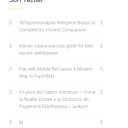
365sportsanalysis Welcome Bonus vs
Competitors: Honest Comparison
interac casino payouts guide for fast
secure withdrawals
Pay with Mobile Bill Casino A Modern
Way to Fund Bets
Il Futuro dei Casinò Immersivi – Come
la Realtà Virtuale e la Sicurezza dei
Pagamenti Ridefiniranno i Jackpot
M