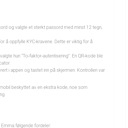
ord og valgte et sterkt passord med minst 12 tegn,
or å oppfylle KYC‑kravene. Dette er viktig for å
 valgte hun “To‑faktor‑autentisering”. En QR‑kode ble
cator.
rert i appen og tastet inn på skjermen. Kontrollen var
g mobil beskyttet av en ekstra kode, noe som
ang.
de Emma følgende fordeler: