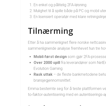
En enkel og pålitelig 2FA‑løsning.
Mulighet til å spille både på PC og mobil 
En lisensiert operatør med klare retningslinjer
Tilnærming
Etter å ha sammenlignet flere norske nettcasi
sammenlignende analyse fremhevet hun tre hov
Mobil‑først design
som gjør 2FA‑prosesse
Over 2000 spill
fra leverandører som NetEn
Evolution Gaming.
Rask uttak
– de fleste bankmetodene behan
bransjegjennomsnittet.
Emma bestemte seg for å teste plattformen ve
to‑faktor‑autentisering med en autentiserings‑a