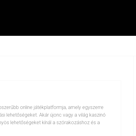
szerűbb online játékplatformja, amely egyszerre
si lehetőségeket. Akár újonc vagy a világ kaszinó
nyös lehetőségeket kínál a szórakozáshoz és a