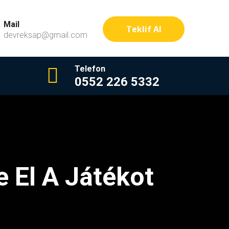
Mail
Teklif Al
devreksap@gmail.com
Telefon
0552 226 5332
 El A Játékot