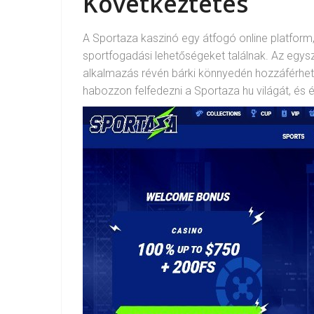
Következtetés
A Sportaza kaszinó egy átfogó online platform,
sportfogadási lehetőségeket találnak. Az egysz
alkalmazás révén bárki könnyedén hozzáférhet
habozzon felfedezni a Sportaza hu világát, és