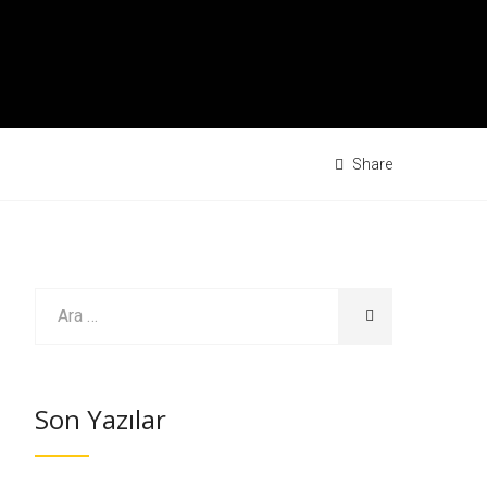
Share
Son Yazılar