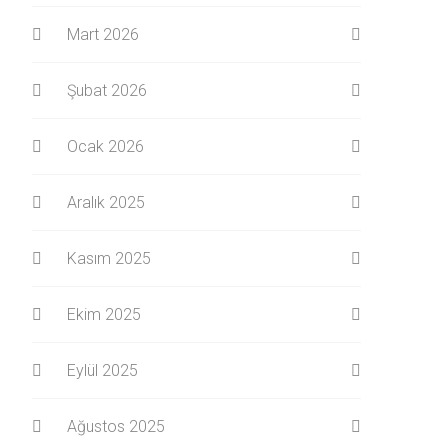
Mart 2026
Şubat 2026
Ocak 2026
Aralık 2025
Kasım 2025
Ekim 2025
Eylül 2025
Ağustos 2025