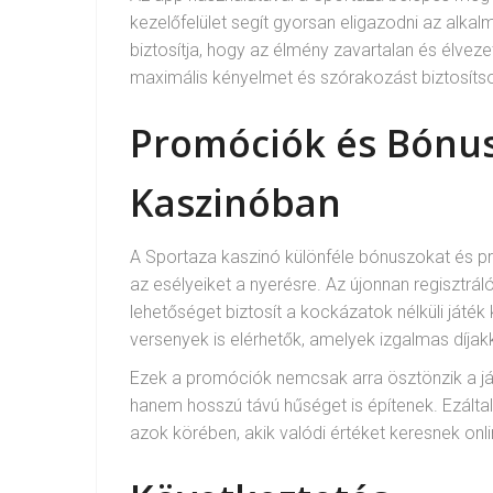
kezelőfelület segít gyorsan eligazodni az alk
biztosítja, hogy az élmény zavartalan és élvez
maximális kényelmet és szórakozást biztosíts
Promóciók és Bónus
Kaszinóban
A Sportaza kaszinó különféle bónuszokat és pr
az esélyeiket a nyerésre. Az újonnan regisztr
lehetőséget biztosít a kockázatok nélküli játék
versenyek is elérhetők, amelyek izgalmas díjakk
Ezek a promóciók nemcsak arra ösztönzik a já
hanem hosszú távú hűséget is építenek. Ezálta
azok körében, akik valódi értéket keresnek onl